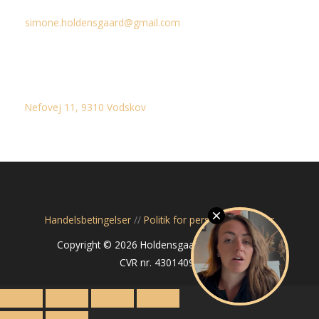
simone.holdensgaard@gmail.com
Adresse
Nefovej 11, 9310 Vodskov
Handelsbetingelser
//
Politik for personoplysninger
Copyright © 2026 Holdensgaard Probedience
CVR nr. 43014099