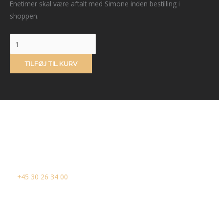
Enetimer skal være aftalt med Simone inden bestilling i
shoppen.
TILFØJ TIL KURV
Dig og din hund i fokus
Ring til mig på
+45 30 26 34 00
Email