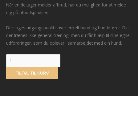
Når en deltager melder afbrud, har du mulighed for at melde
dig på afbudspladsen.
Der tages udgangspunkt i hver enkelt hund og hundefører. Dvs.
der trænes ikke general træning, men du får hjælp til dine egne
udfordringer, som du oplever i samarbejdet med din hund.
TILFØJ TIL KURV
Dig og din hund i fokus
Ring til mig på