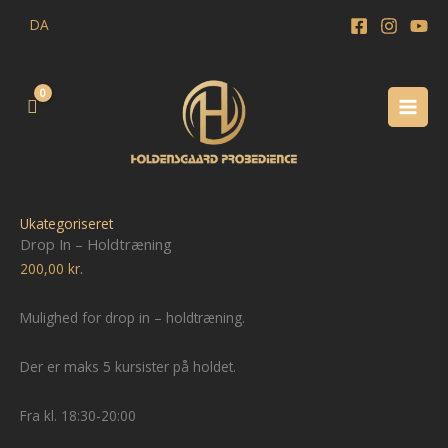
Gå
DA
til
indholdet
Drop
In
Ukategoriseret
Drop In – Holdtræning
-
200,00
kr.
Holdtræning
antal
Mulighed for drop in – holdtræning.
Der er maks 5 kursister på holdet.
Fra kl. 18:30-20:00