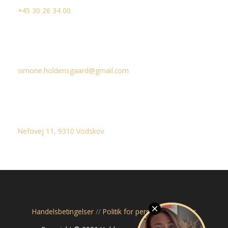
+45 30 26 34 00
Email
simone.holdensgaard@gmail.com
Adresse
Nefovej 11, 9310 Vodskov
Handelsbetingelser
//
Politik for personoplysninger