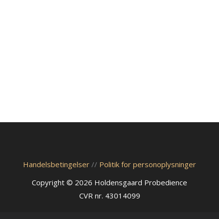
Handelsbetingelser
//
Politik for personoplysninger
Copyright © 2026 Holdensgaard Probedience
CVR nr. 43014099