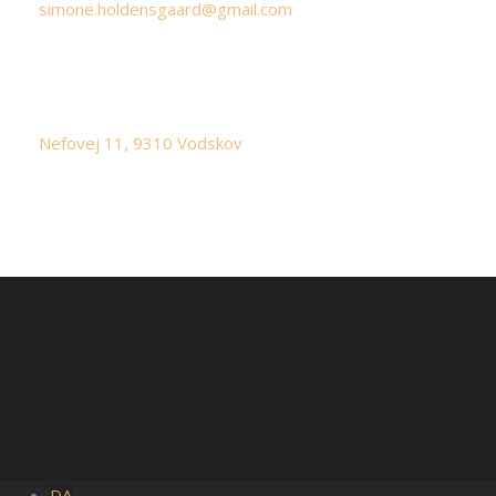
simone.holdensgaard@gmail.com
Adresse
Nefovej 11, 9310 Vodskov
DA