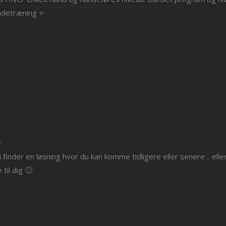
ndetræning ⭐️
?
g vi finder en løsning hvor du kan komme tidligere eller senere .. el
til dig 🙂