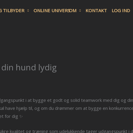
G TILBYDER
ONLINE UNIVERS
OM
KONTAKT
LOG IND
 din hund lydig
gangspunkt i at bygge et godt og solid teamwork med dig og di
kal have hjælp til, og om du drømmer om at bygge en konkurrenc
et for dig ✨
 sikre kvalitet og træning som udelukkende tager udgangspunkt i d