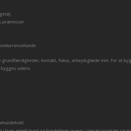
getøj
s præmisser
 konkurrencehunde
se grundfærdigheder, kontakt, fokus, arbejdsglæde mm. For at by
n bygges videre.
iehundehold
 i hver enkelt hund og hundeføres niveau. Uanset program og niv