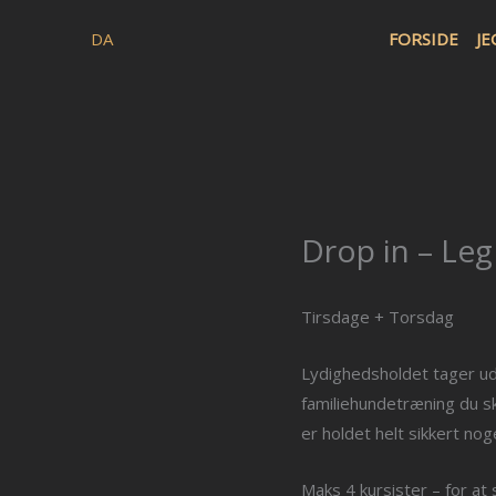
Gå
DA
FORSIDE
JE
til
indholdet
Drop in – Leg
Tirsdage + Torsdag
Lydighedsholdet tager ud
familiehundetræning du s
er holdet helt sikkert nog
Maks 4 kursister – for at