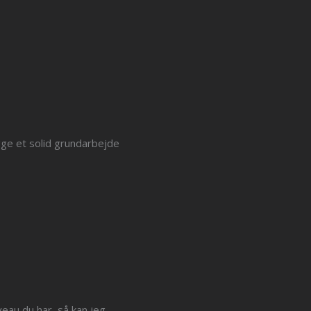
gge et solid grundarbejde
eau du har, så kan jeg