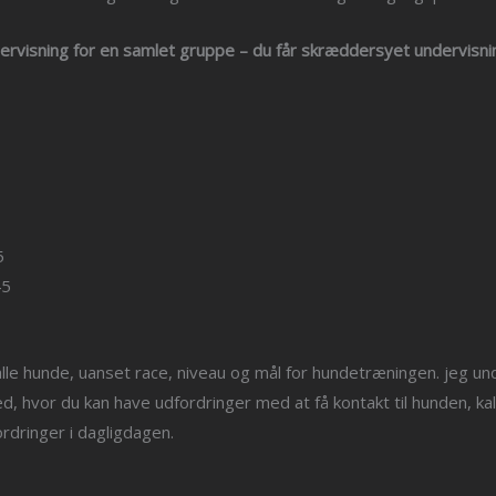
dervisning for en samlet gruppe – du får skræddersyet undervisnin
5
45
alle hunde, uanset race, niveau og mål for hundetræningen. jeg un
ed, hvor du kan have udfordringer med at få kontakt til hunden, ka
ordringer i dagligdagen.