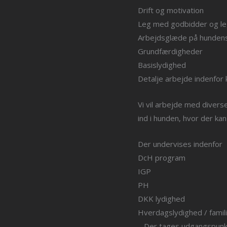
Drift og motivation
Leg med godbidder og le
Arbejdsglæde på hunden
Grundfærdigheder
Basislydighed
Detalje arbejde indenfor
Vi vil arbejde med diver
ind i hunden, hvor der ka
Der undervises indenfor
DcH program
IGP
PH
DKK lydighed
Hverdagslydighed / famil
– Der tages udgangspunkt